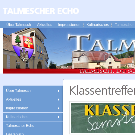
Über Talmesch
Aktuelles
Impressionen
Kulinarisches
Talmescher
Über Talmesch
Aktuelles
Impressionen
Kulinarisches
Talmescher Echo
Gästebuch