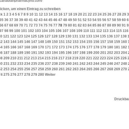
//canadianpharmacyhd.com/
licken, um einen Eintrag zu schreiben
ck
1
2
3
4
5
6
7
8
9
10
11
12
13
14
15
16
17
18
19
20
21
22
23
24
25
26
27
28
29
3
35
36
37
38
39
40
41
42
43
44
45
46
47
48
49
50
51
52
53
54
55
56
57
58
59
60
6
66
67
68
69
70
71
72
73
74
75
76
77
78
79
80
81
82
83
84
85
86
87
88
89
90
91
9
97
98
99
100
101
102
103
104
105
106
107
108
109
110
111
112
113
114
115
116
20
121
122
123
124
125
126
127
128
129
130
131
132
133
134
135
136
137
138
42
143
144
145
146
147
148
149
150
151
152
153
154
155
156
157
158
159
160
64
165
166
167
168
169
170
171
172
173
174
175
176
177
178
179
180
181
182
86
187
188
189
190
191
192
193
194
195
196
197
198
199
200
201
202
203
204
08
209
210
211
212
213
214
215
216
217
218
219
220
221
222
223
224
225
226
30
231
232
233
234
235
236
237
238
239
240
241
242
243
244
245
246
247
248
52
253
254
255
256
257
258
259
260
261
262
263
264
265
266
267
268
269
270
74
275
276
277
278
279
280
Weiter
Druckbar