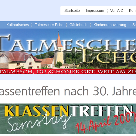
Startseite
Impressum
Von A-Z
Kon
n
Kulinarisches
Talmescher Echo
Gästebuch
Kirchenrenovierung
Se