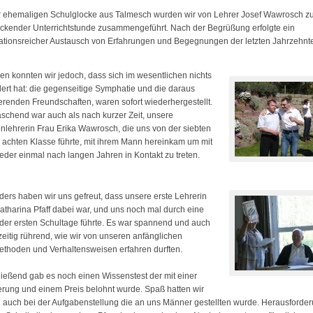
r ehemaligen Schulglocke aus Talmesch wurden wir von Lehrer Josef Wawrosch zu
ickender Unterrichtstunde zusammengeführt. Nach der Begrüßung erfolgte ein
ationsreicher Austausch von Erfahrungen und Begegnungen der letzten Jahrzehnt
len konnten wir jedoch, dass sich im wesentlichen nichts
ert hat: die gegenseitige Symphatie und die daraus
ierenden Freundschaften, waren sofort wiederhergestellt.
schend war auch als nach kurzer Zeit, unsere
nlehrerin Frau Erika Wawrosch, die uns von der siebten
r achten Klasse führte, mit ihrem Mann hereinkam um mit
eder einmal nach langen Jahren in Kontakt zu treten.
ers haben wir uns gefreut, dass unsere erste Lehrerin
atharina Pfaff dabei war, und uns noch mal durch eine
der ersten Schultage führte. Es war spannend und auch
zeitig rührend, wie wir von unseren anfänglichen
thoden und Verhaltensweisen erfahren durften.
ießend gab es noch einen Wissenstest der mit einer
rung und einem Preis belohnt wurde. Spaß hatten wir
 auch bei der Aufgabenstellung die an uns Männer gestellten wurde. Herausforder