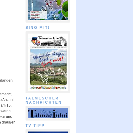
SING MIT!
gelangen.
gemacht,
TALMESCHER
ie Anzahl
NACHRICHTEN
 am 15.
e waren
 war uns
h draußen
TV TIPP