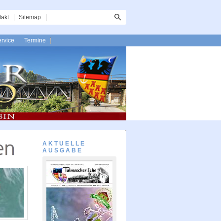
takt
Sitemap
rvice
Termine
AKTUELLE
AUSGABE