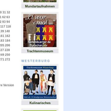
Mundartaufnahmen
0
31
32
1
62
63
2
93
94
117
118
139
140
161
162
183
184
205
206
227
228
Trachtenmuseum
249
250
271
272
WESTERBURG
e Version
Kulinarisches