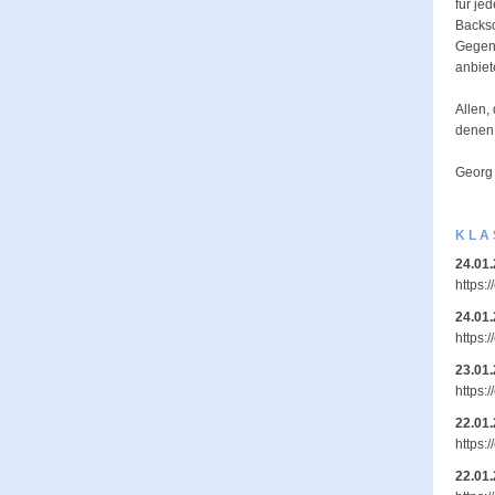
für je
Backsc
Gegenl
anbiet
Allen,
denen,
Georg
KLA
24.01
https:
24.01
https:
23.01
https:
22.01
https:
22.01