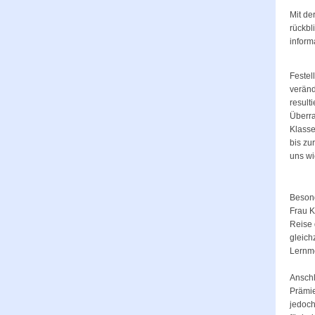
Mit de
rückbl
inform
Festel
veränd
result
Überra
Klasse
bis zu
uns wi
Besond
Frau K
Reise 
gleich
Lernme
Anschl
Prämie
jedoch