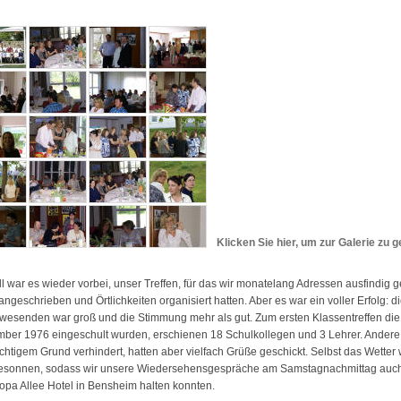
Klicken Sie hier, um zur Galerie zu 
l war es wieder vorbei, unser Treffen, für das wir monatelang Adressen ausfindig 
angeschrieben und Örtlichkeiten organisiert hatten. Aber es war ein voller Erfolg: d
wesenden war groß und die Stimmung mehr als gut. Zum ersten Klassentreffen die
ber 1976 eingeschult wurden, erschienen 18 Schulkollegen und 3 Lehrer. Ander
chtigem Grund verhindert, hatten aber vielfach Grüße geschickt. Selbst das Wetter
esonnen, sodass wir unsere Wiedersehensgespräche am Samstagnachmittag auc
opa Allee Hotel in Bensheim halten konnten.