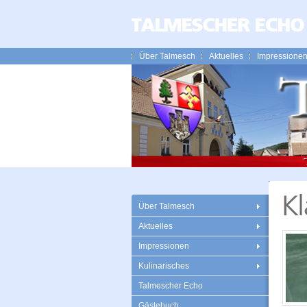
Über Talmesch
Aktuelles
Impressione
Über Talmesch
Aktuelles
Impressionen
Kulinarisches
Talmescher Echo
Gästebuch