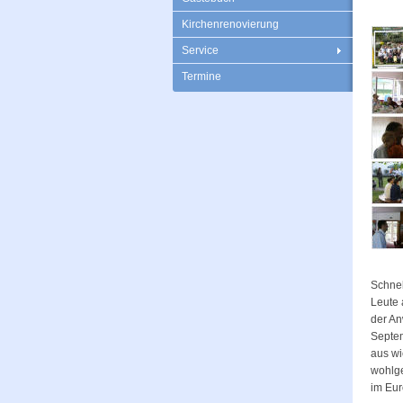
Kirchenrenovierung
Service
Termine
Schnel
Leute 
der An
Septem
aus wi
wohlg
im Eur