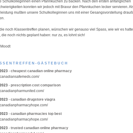
de Schulkolleginnen einen Pfannkuchen zu backen. Nach den ersten anfänglichen
hwierigkeiten konnten wir jedoch mit Bravur den Pfannkuchen lecker servieren. Al
eistung mußten unsere Schulkolleginnen uns mit einer Gesangsvorstellung drau
en.
 die noch Klassentreffen planen, wünschen wir genauso viel Spass, wie wir es hatt
 die noch nichts geplant haben: nur zu, es lohnt sich!
 Moodt
SSENTREFFEN-GÄSTEBUCH
.2023
-
cheapest canadian online pharmacy
//canadiansafemeds.com/
.2023
-
prescription cost comparison
//canadianpharmunited.com/
.2023
-
canadian drugstore viagra
//canadianpharmacyhope.com/
.2023
-
canadian pharmacies top best
//canadianpharmacyhope.com/
.2023
-
trusted canadian online pharmacy