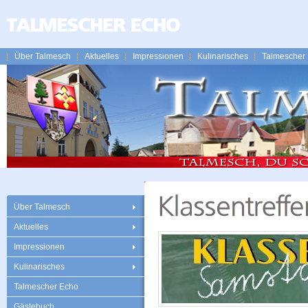
Über Talmesch
Aktuelles
Impressionen
Kulinarisches
Talmescher
Über Talmesch
Aktuelles
Impressionen
Kulinarisches
Talmescher Echo
Gästebuch