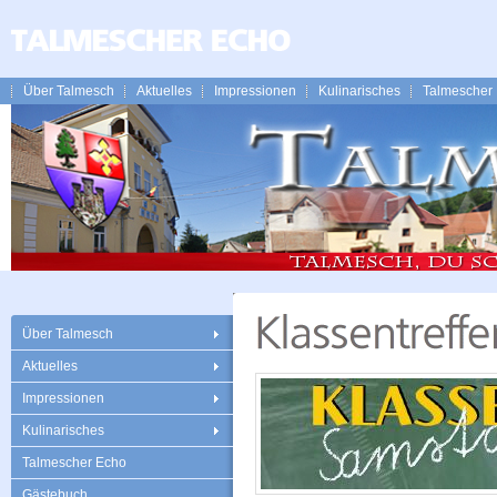
Über Talmesch
Aktuelles
Impressionen
Kulinarisches
Talmescher
Über Talmesch
Aktuelles
Impressionen
Kulinarisches
Talmescher Echo
Gästebuch