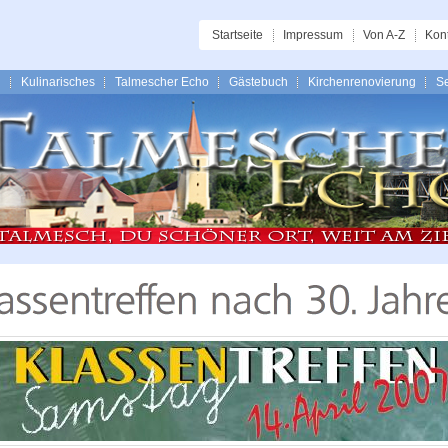
Startseite
Impressum
Von A-Z
Kon
n
Kulinarisches
Talmescher Echo
Gästebuch
Kirchenrenovierung
Se