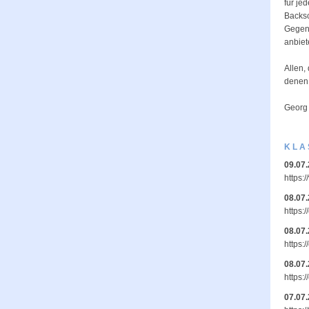
für je
Backsc
Gegenl
anbiet
Allen,
denen,
Georg
KLA
09.07
https:
08.07
https:
08.07
https:
08.07
https:
07.07