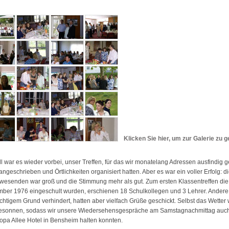
Klicken Sie hier, um zur Galerie zu 
l war es wieder vorbei, unser Treffen, für das wir monatelang Adressen ausfindig 
angeschrieben und Örtlichkeiten organisiert hatten. Aber es war ein voller Erfolg: d
wesenden war groß und die Stimmung mehr als gut. Zum ersten Klassentreffen die
ber 1976 eingeschult wurden, erschienen 18 Schulkollegen und 3 Lehrer. Ander
chtigem Grund verhindert, hatten aber vielfach Grüße geschickt. Selbst das Wetter
esonnen, sodass wir unsere Wiedersehensgespräche am Samstagnachmittag auc
opa Allee Hotel in Bensheim halten konnten.