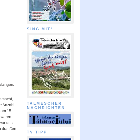
SING MIT!
gelangen.
gemacht,
TALMESCHER
ie Anzahl
NACHRICHTEN
 am 15.
e waren
 war uns
h draußen
TV TIPP