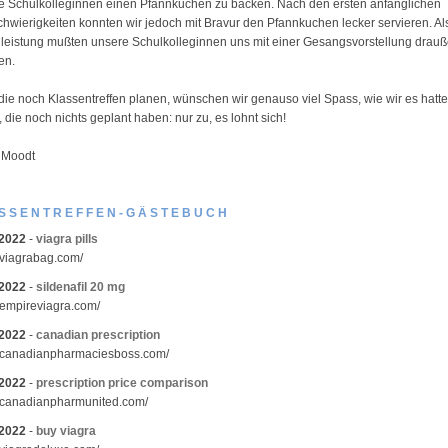
de Schulkolleginnen einen Pfannkuchen zu backen. Nach den ersten anfänglichen
hwierigkeiten konnten wir jedoch mit Bravur den Pfannkuchen lecker servieren. Al
eistung mußten unsere Schulkolleginnen uns mit einer Gesangsvorstellung drau
en.
 die noch Klassentreffen planen, wünschen wir genauso viel Spass, wie wir es hatt
 die noch nichts geplant haben: nur zu, es lohnt sich!
 Moodt
SSENTREFFEN-GÄSTEBUCH
.2022
-
viagra pills
//viagrabag.com/
.2022
-
sildenafil 20 mg
//empireviagra.com/
.2022
-
canadian prescription
//canadianpharmaciesboss.com/
.2022
-
prescription price comparison
//canadianpharmunited.com/
.2022
-
buy viagra