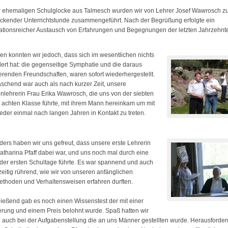
r ehemaligen Schulglocke aus Talmesch wurden wir von Lehrer Josef Wawrosch zu
ickender Unterrichtstunde zusammengeführt. Nach der Begrüßung erfolgte ein
ationsreicher Austausch von Erfahrungen und Begegnungen der letzten Jahrzehnt
len konnten wir jedoch, dass sich im wesentlichen nichts
ert hat: die gegenseitige Symphatie und die daraus
ierenden Freundschaften, waren sofort wiederhergestellt.
schend war auch als nach kurzer Zeit, unsere
nlehrerin Frau Erika Wawrosch, die uns von der siebten
r achten Klasse führte, mit ihrem Mann hereinkam um mit
eder einmal nach langen Jahren in Kontakt zu treten.
ers haben wir uns gefreut, dass unsere erste Lehrerin
atharina Pfaff dabei war, und uns noch mal durch eine
der ersten Schultage führte. Es war spannend und auch
zeitig rührend, wie wir von unseren anfänglichen
thoden und Verhaltensweisen erfahren durften.
ießend gab es noch einen Wissenstest der mit einer
rung und einem Preis belohnt wurde. Spaß hatten wir
 auch bei der Aufgabenstellung die an uns Männer gestellten wurde. Herausforder