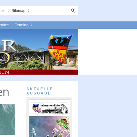
takt
Sitemap
rvice
Termine
AKTUELLE
AUSGABE