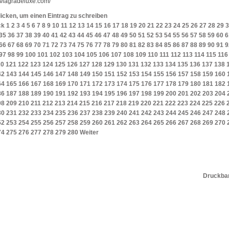
//viagradeluxe.com/
licken, um einen Eintrag zu schreiben
ck
1
2
3
4
5
6
7
8
9
10
11
12
13
14
15
16
17
18
19
20
21
22
23
24
25
26
27
28
29
3
35
36
37
38
39
40
41
42
43
44
45
46
47
48
49
50
51
52
53
54
55
56
57
58
59
60
6
66
67
68
69
70
71
72
73
74
75
76
77
78
79
80
81
82
83
84
85
86
87
88
89
90
91
9
97
98
99
100
101
102
103
104
105
106
107
108
109
110
111
112
113
114
115
116
20
121
122
123
124
125
126
127
128
129
130
131
132
133
134
135
136
137
138
42
143
144
145
146
147
148
149
150
151
152
153
154
155
156
157
158
159
160
64
165
166
167
168
169
170
171
172
173
174
175
176
177
178
179
180
181
182
86
187
188
189
190
191
192
193
194
195
196
197
198
199
200
201
202
203
204
08
209
210
211
212
213
214
215
216
217
218
219
220
221
222
223
224
225
226
30
231
232
233
234
235
236
237
238
239
240
241
242
243
244
245
246
247
248
52
253
254
255
256
257
258
259
260
261
262
263
264
265
266
267
268
269
270
74
275
276
277
278
279
280
Weiter
Druckbar