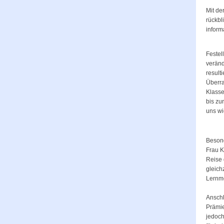
Mit de
rückbl
inform
Festel
veränd
result
Überra
Klasse
bis zu
uns wi
Besond
Frau K
Reise 
gleich
Lernme
Anschl
Prämie
jedoch