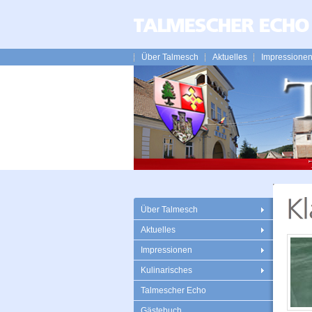
Über Talmesch
Aktuelles
Impressione
Über Talmesch
Aktuelles
Impressionen
Kulinarisches
Talmescher Echo
Gästebuch