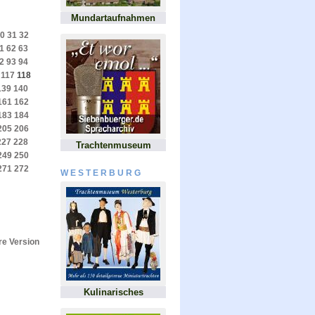
Mundartaufnahmen
0
31
32
1
62
63
2
93
94
117
118
139
140
161
162
183
184
205
206
227
228
Trachtenmuseum
249
250
271
272
WESTERBURG
e Version
Kulinarisches