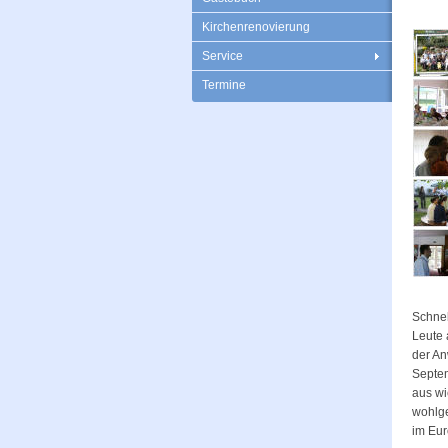
Kirchenrenovierung
Service
Termine
Schnel
Leute 
der An
Septem
aus wi
wohlg
im Eur