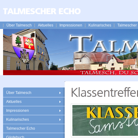
Über Talmesch
Aktuelles
Impressionen
Kulinarisches
Talmescher
Über Talmesch
Aktuelles
Impressionen
Kulinarisches
Talmescher Echo
Gästebuch