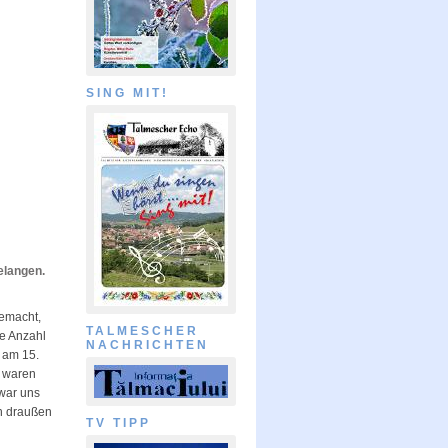
SING MIT!
gelangen.
gemacht,
TALMESCHER
ie Anzahl
NACHRICHTEN
 am 15.
e waren
 war uns
h draußen
TV TIPP