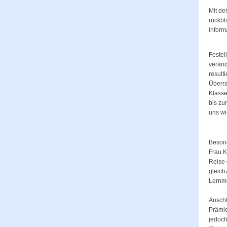
Mit de
rückbl
inform
Festel
veränd
result
Überra
Klasse
bis zu
uns wi
Besond
Frau K
Reise 
gleich
Lernme
Anschl
Prämie
jedoch