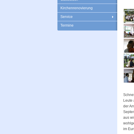
Kirchenrenovierung
Service
Termine
Schnel
Leute 
der An
Septem
aus wi
wohlg
im Eur