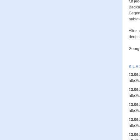
für je
Backsc
Gegenl
anbiet
Allen,
denen,
Georg
KLA
13.09
http:/
13.09
http:/
13.09
http:/
13.09
http:
13.09