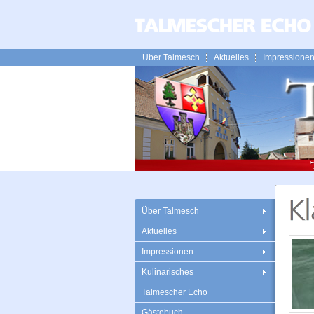
Über Talmesch
Aktuelles
Impressione
Über Talmesch
Aktuelles
Impressionen
Kulinarisches
Talmescher Echo
Gästebuch