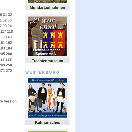
Mundartaufnahmen
0
31
32
1
62
63
2
93
94
117
118
139
140
161
162
183
184
205
206
227
228
Trachtenmuseum
249
250
271
272
WESTERBURG
e Version
Kulinarisches