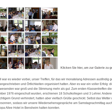
Klicken Sie hier, um zur Galerie zu 
l war es wieder vorbei, unser Treffen, für das wir monatelang Adressen ausfindig 
angeschrieben und Örtlichkeiten organisiert hatten. Aber es war ein voller Erfolg: d
wesenden war groß und die Stimmung mehr als gut. Zum ersten Klassentreffen die
ber 1976 eingeschult wurden, erschienen 18 Schulkollegen und 3 Lehrer. Ander
chtigem Grund verhindert, hatten aber vielfach Grüße geschickt. Selbst das Wetter
esonnen, sodass wir unsere Wiedersehensgespräche am Samstagnachmittag auc
opa Allee Hotel in Bensheim halten konnten.