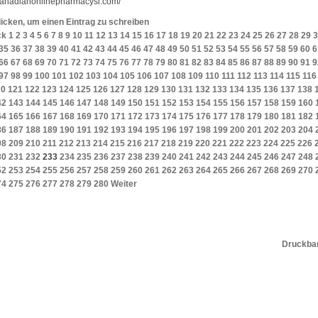
/canadianonlinepharmacysl.com/
licken, um einen Eintrag zu schreiben
ck
1
2
3
4
5
6
7
8
9
10
11
12
13
14
15
16
17
18
19
20
21
22
23
24
25
26
27
28
29
3
35
36
37
38
39
40
41
42
43
44
45
46
47
48
49
50
51
52
53
54
55
56
57
58
59
60
6
66
67
68
69
70
71
72
73
74
75
76
77
78
79
80
81
82
83
84
85
86
87
88
89
90
91
9
97
98
99
100
101
102
103
104
105
106
107
108
109
110
111
112
113
114
115
116
20
121
122
123
124
125
126
127
128
129
130
131
132
133
134
135
136
137
138
42
143
144
145
146
147
148
149
150
151
152
153
154
155
156
157
158
159
160
64
165
166
167
168
169
170
171
172
173
174
175
176
177
178
179
180
181
182
86
187
188
189
190
191
192
193
194
195
196
197
198
199
200
201
202
203
204
08
209
210
211
212
213
214
215
216
217
218
219
220
221
222
223
224
225
226
30
231
232
233
234
235
236
237
238
239
240
241
242
243
244
245
246
247
248
52
253
254
255
256
257
258
259
260
261
262
263
264
265
266
267
268
269
270
74
275
276
277
278
279
280
Weiter
Druckbar