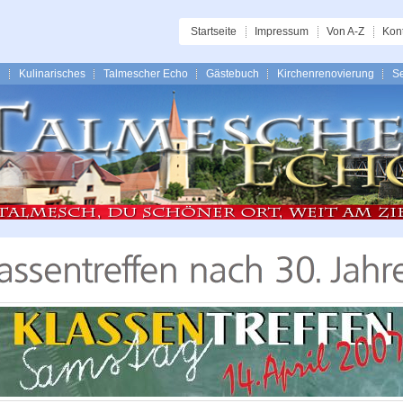
Startseite
Impressum
Von A-Z
Kon
n
Kulinarisches
Talmescher Echo
Gästebuch
Kirchenrenovierung
Se