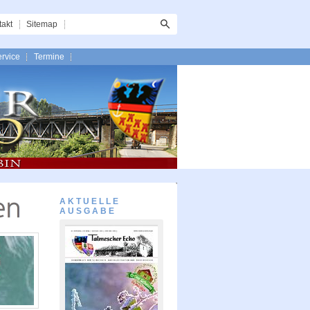
takt
Sitemap
rvice
Termine
AKTUELLE
AUSGABE