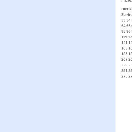
http:/
Hier k
Zur�
33
34
64
65
95
96
119
1
141
1
163
1
185
1
207
2
229
2
251
2
273
2