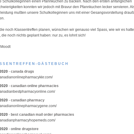
de Schulkolleginnen einen Pfannkuchen zu backen. Nach den ersten anfänglichen
hwierigkeiten konnten wir jedoch mit Bravur den Pfannkuchen lecker servieren. Al
eistung mußten unsere Schulkolleginnen uns mit einer Gesangsvorstellung drau
en.
 die noch Klassentreffen planen, wünschen wir genauso viel Spass, wie wir es hatt
 die noch nichts geplant haben: nur zu, es lohnt sich!
 Moodt
SSENTREFFEN-GÄSTEBUCH
.2020
-
canada drugs
/canadianonlinepharmacykkr.com/
.2020
-
canadian online pharmacies
/canadianbestpharmacyonline.com/
.2020
-
canadian pharmacy
/canadianonlinepharmacygene.com/
.2020
-
best canadian mail order pharmacies
//canadianpharmacyhopemeds.com/
.2020
-
online drugstore