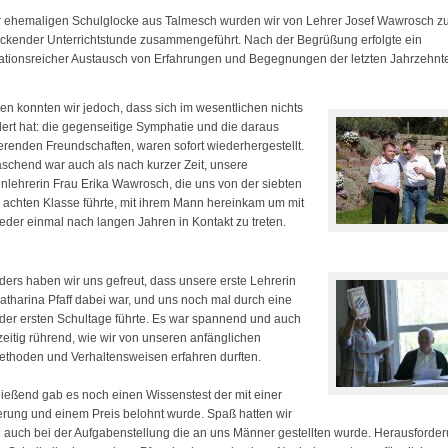
r ehemaligen Schulglocke aus Talmesch wurden wir von Lehrer Josef Wawrosch zu
ickender Unterrichtstunde zusammengeführt. Nach der Begrüßung erfolgte ein
ationsreicher Austausch von Erfahrungen und Begegnungen der letzten Jahrzehnt
len konnten wir jedoch, dass sich im wesentlichen nichts
ert hat: die gegenseitige Symphatie und die daraus
ierenden Freundschaften, waren sofort wiederhergestellt.
schend war auch als nach kurzer Zeit, unsere
nlehrerin Frau Erika Wawrosch, die uns von der siebten
r achten Klasse führte, mit ihrem Mann hereinkam um mit
eder einmal nach langen Jahren in Kontakt zu treten.
ers haben wir uns gefreut, dass unsere erste Lehrerin
atharina Pfaff dabei war, und uns noch mal durch eine
der ersten Schultage führte. Es war spannend und auch
zeitig rührend, wie wir von unseren anfänglichen
thoden und Verhaltensweisen erfahren durften.
ießend gab es noch einen Wissenstest der mit einer
rung und einem Preis belohnt wurde. Spaß hatten wir
 auch bei der Aufgabenstellung die an uns Männer gestellten wurde. Herausforder