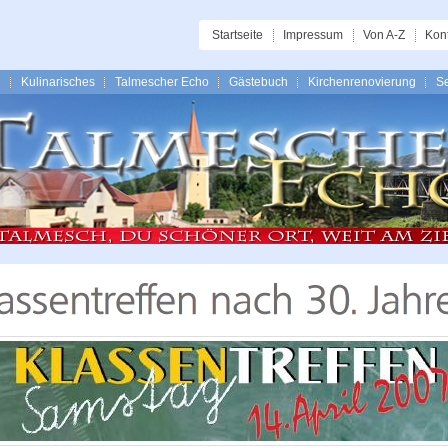
Startseite
Impressum
Von A-Z
Kon
n
Kulinarisches
Talmescher Echo
Gästebuch
Kirchenrenovierung
Se