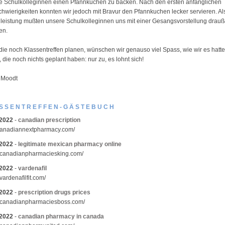
de Schulkolleginnen einen Pfannkuchen zu backen. Nach den ersten anfänglichen
hwierigkeiten konnten wir jedoch mit Bravur den Pfannkuchen lecker servieren. Al
eistung mußten unsere Schulkolleginnen uns mit einer Gesangsvorstellung drau
en.
 die noch Klassentreffen planen, wünschen wir genauso viel Spass, wie wir es hatt
 die noch nichts geplant haben: nur zu, es lohnt sich!
 Moodt
SSENTREFFEN-GÄSTEBUCH
.2022
-
canadian prescription
/canadiannextpharmacy.com/
.2022
-
legitimate mexican pharmacy online
//canadianpharmaciesking.com/
.2022
-
vardenafil
/vardenafilfit.com/
.2022
-
prescription drugs prices
//canadianpharmaciesboss.com/
.2022
-
canadian pharmacy in canada