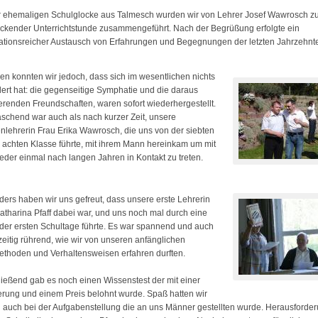
r ehemaligen Schulglocke aus Talmesch wurden wir von Lehrer Josef Wawrosch zu
ickender Unterrichtstunde zusammengeführt. Nach der Begrüßung erfolgte ein
ationsreicher Austausch von Erfahrungen und Begegnungen der letzten Jahrzehnt
len konnten wir jedoch, dass sich im wesentlichen nichts
ert hat: die gegenseitige Symphatie und die daraus
ierenden Freundschaften, waren sofort wiederhergestellt.
schend war auch als nach kurzer Zeit, unsere
nlehrerin Frau Erika Wawrosch, die uns von der siebten
r achten Klasse führte, mit ihrem Mann hereinkam um mit
eder einmal nach langen Jahren in Kontakt zu treten.
ers haben wir uns gefreut, dass unsere erste Lehrerin
atharina Pfaff dabei war, und uns noch mal durch eine
der ersten Schultage führte. Es war spannend und auch
zeitig rührend, wie wir von unseren anfänglichen
thoden und Verhaltensweisen erfahren durften.
ießend gab es noch einen Wissenstest der mit einer
rung und einem Preis belohnt wurde. Spaß hatten wir
 auch bei der Aufgabenstellung die an uns Männer gestellten wurde. Herausforder