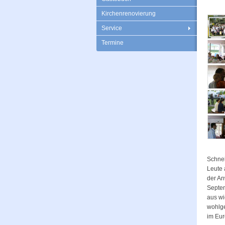
Kirchenrenovierung
Service
Termine
Schnel
Leute 
der An
Septem
aus wi
wohlg
im Eur