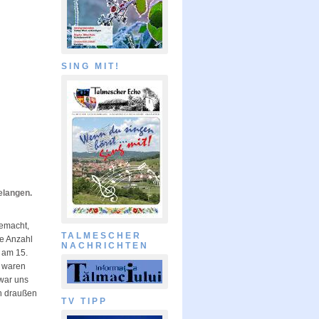
SING MIT!
gelangen.
gemacht,
TALMESCHER
ie Anzahl
NACHRICHTEN
 am 15.
e waren
 war uns
h draußen
TV TIPP