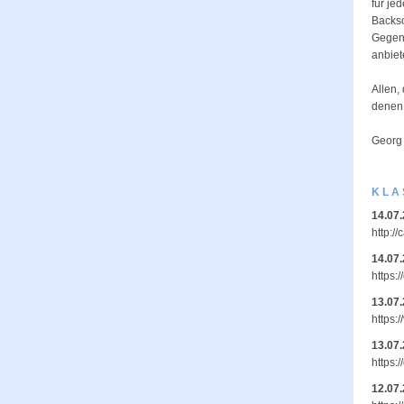
für je
Backsc
Gegenl
anbiet
Allen,
denen,
Georg
KLA
14.07
http:/
14.07
https:
13.07
https:/
13.07
https:
12.07