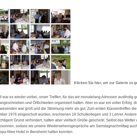
Klicken Sie hier, um zur Galerie zu 
l war es wieder vorbei, unser Treffen, für das wir monatelang Adressen ausfindig 
angeschrieben und Örtlichkeiten organisiert hatten. Aber es war ein voller Erfolg: d
wesenden war groß und die Stimmung mehr als gut. Zum ersten Klassentreffen die
ber 1976 eingeschult wurden, erschienen 18 Schulkollegen und 3 Lehrer. Ander
chtigem Grund verhindert, hatten aber vielfach Grüße geschickt. Selbst das Wetter
esonnen, sodass wir unsere Wiedersehensgespräche am Samstagnachmittag auc
opa Allee Hotel in Bensheim halten konnten.