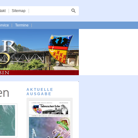
takt
Sitemap
rvice
Termine
AKTUELLE
AUSGABE