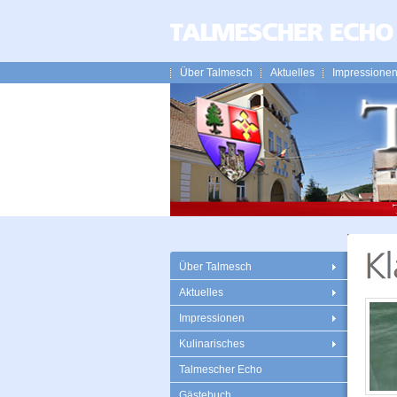
Über Talmesch
Aktuelles
Impressione
Über Talmesch
Aktuelles
Impressionen
Kulinarisches
Talmescher Echo
Gästebuch