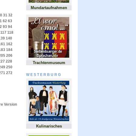
Mundartaufnahmen
0
31
32
1
62
63
2
93
94
117
118
139
140
161
162
183
184
205
206
227
228
Trachtenmuseum
249
250
271
272
WESTERBURG
e Version
Kulinarisches