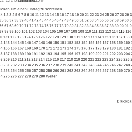
//canadianpharmunited.com/
licken, um einen Eintrag zu schreiben
ck
1
2
3
4
5
6
7
8
9
10
11
12
13
14
15
16
17
18
19
20
21
22
23
24
25
26
27
28
29
3
35
36
37
38
39
40
41
42
43
44
45
46
47
48
49
50
51
52
53
54
55
56
57
58
59
60
6
66
67
68
69
70
71
72
73
74
75
76
77
78
79
80
81
82
83
84
85
86
87
88
89
90
91
9
97
98
99
100
101
102
103
104
105
106
107
108
109
110
111
112
113
114
115
116
20
121
122
123
124
125
126
127
128
129
130
131
132
133
134
135
136
137
138
42
143
144
145
146
147
148
149
150
151
152
153
154
155
156
157
158
159
160
64
165
166
167
168
169
170
171
172
173
174
175
176
177
178
179
180
181
182
86
187
188
189
190
191
192
193
194
195
196
197
198
199
200
201
202
203
204
08
209
210
211
212
213
214
215
216
217
218
219
220
221
222
223
224
225
226
30
231
232
233
234
235
236
237
238
239
240
241
242
243
244
245
246
247
248
52
253
254
255
256
257
258
259
260
261
262
263
264
265
266
267
268
269
270
74
275
276
277
278
279
280
Weiter
Druckbar