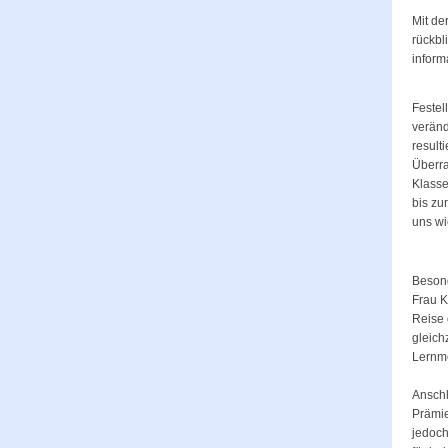
Mit de
rückbl
inform
Festel
veränd
result
Überra
Klasse
bis zu
uns wi
Besond
Frau K
Reise 
gleich
Lernme
Anschl
Prämie
jedoch