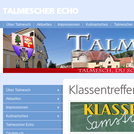
Über Talmesch
Aktuelles
Impressionen
Kulinarisches
Talmescher
Über Talmesch
Aktuelles
Impressionen
Kulinarisches
Talmescher Echo
Gästebuch