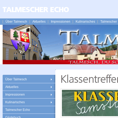
Über Talmesch
Aktuelles
Impressionen
Kulinarisches
Talmescher
Über Talmesch
Aktuelles
Impressionen
Kulinarisches
Talmescher Echo
Gästebuch