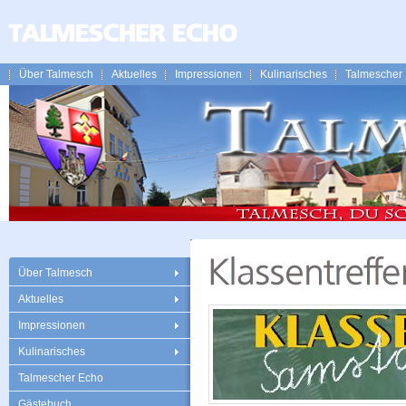
Über Talmesch
Aktuelles
Impressionen
Kulinarisches
Talmescher
Über Talmesch
Aktuelles
Impressionen
Kulinarisches
Talmescher Echo
Gästebuch