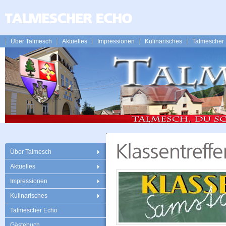
Über Talmesch
Aktuelles
Impressionen
Kulinarisches
Talmescher
Über Talmesch
Aktuelles
Impressionen
Kulinarisches
Talmescher Echo
Gästebuch