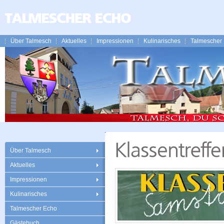
Über Talmesch
Aktuelles
Impressionen
Kulinarisches
Talmescher
Über Talmesch
Aktuelles
Impressionen
Kulinarisches
Talmescher Echo
Gästebuch