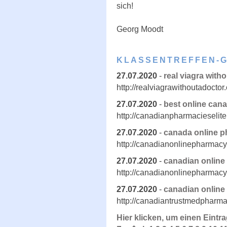
sich!
Georg Moodt
KLASSENTREFFEN-
27.07.2020
-
real viagra with
http://realviagrawithoutadoctor
27.07.2020
-
best online can
http://canadianpharmacieselit
27.07.2020
-
canada online 
http://canadianonlinepharmac
27.07.2020
-
canadian onlin
http://canadianonlinepharmac
27.07.2020
-
canadian online
http://canadiantrustmedpharm
Hier klicken, um einen Eintr