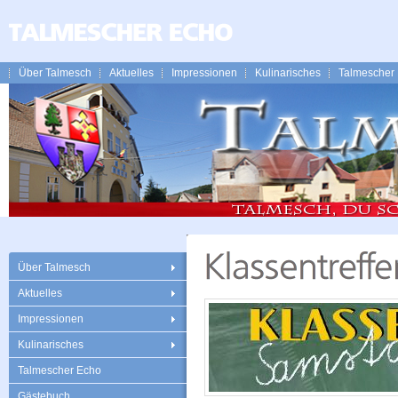
Über Talmesch
Aktuelles
Impressionen
Kulinarisches
Talmescher
Über Talmesch
Aktuelles
Impressionen
Kulinarisches
Talmescher Echo
Gästebuch