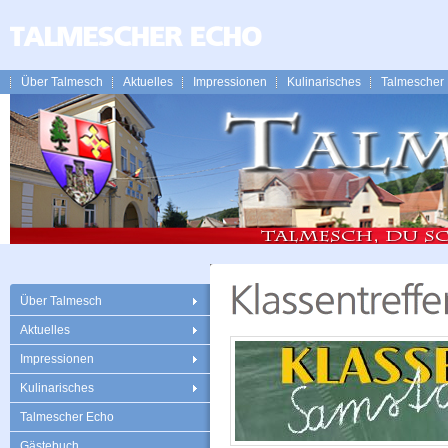
Über Talmesch
Aktuelles
Impressionen
Kulinarisches
Talmescher
Über Talmesch
Aktuelles
Impressionen
Kulinarisches
Talmescher Echo
Gästebuch