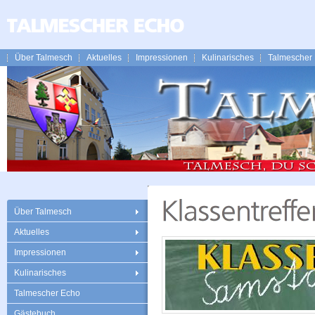
Über Talmesch
Aktuelles
Impressionen
Kulinarisches
Talmescher
Über Talmesch
Aktuelles
Impressionen
Kulinarisches
Talmescher Echo
Gästebuch