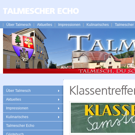
Über Talmesch
Aktuelles
Impressionen
Kulinarisches
Talmescher
Über Talmesch
Aktuelles
Impressionen
Kulinarisches
Talmescher Echo
Gästebuch