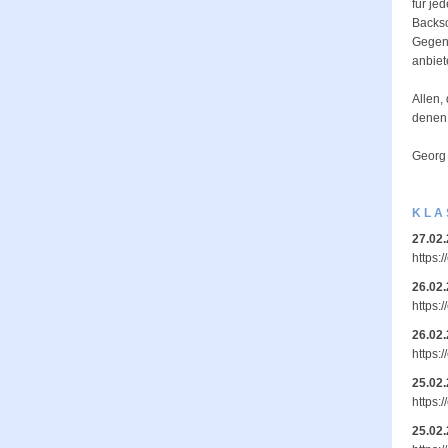
für je
Backsc
Gegenl
anbiet
Allen,
denen,
Georg
KLA
27.02
https:
26.02
https:
26.02
https:
25.02
https:
25.02