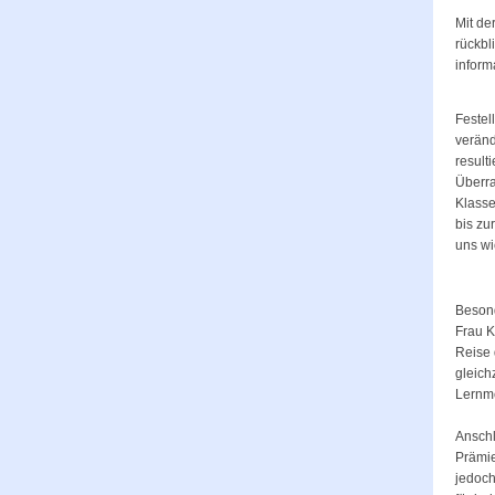
Mit de
rückbl
inform
Festel
veränd
result
Überra
Klasse
bis zu
uns wi
Besond
Frau K
Reise 
gleich
Lernme
Anschl
Prämie
jedoch