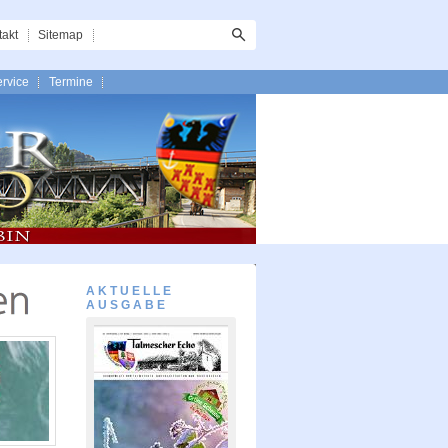
takt
Sitemap
rvice
Termine
AKTUELLE
AUSGABE