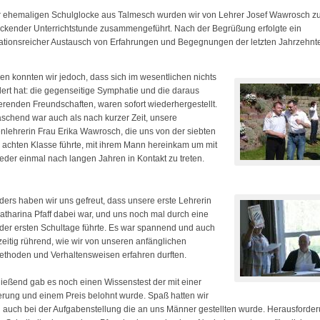
r ehemaligen Schulglocke aus Talmesch wurden wir von Lehrer Josef Wawrosch zu
ickender Unterrichtstunde zusammengeführt. Nach der Begrüßung erfolgte ein
ationsreicher Austausch von Erfahrungen und Begegnungen der letzten Jahrzehnt
len konnten wir jedoch, dass sich im wesentlichen nichts
ert hat: die gegenseitige Symphatie und die daraus
ierenden Freundschaften, waren sofort wiederhergestellt.
schend war auch als nach kurzer Zeit, unsere
nlehrerin Frau Erika Wawrosch, die uns von der siebten
r achten Klasse führte, mit ihrem Mann hereinkam um mit
eder einmal nach langen Jahren in Kontakt zu treten.
ers haben wir uns gefreut, dass unsere erste Lehrerin
atharina Pfaff dabei war, und uns noch mal durch eine
der ersten Schultage führte. Es war spannend und auch
zeitig rührend, wie wir von unseren anfänglichen
thoden und Verhaltensweisen erfahren durften.
ießend gab es noch einen Wissenstest der mit einer
rung und einem Preis belohnt wurde. Spaß hatten wir
 auch bei der Aufgabenstellung die an uns Männer gestellten wurde. Herausforder