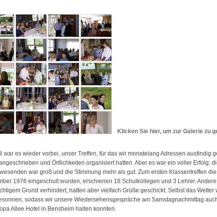
Klicken Sie hier, um zur Galerie zu 
l war es wieder vorbei, unser Treffen, für das wir monatelang Adressen ausfindig 
angeschrieben und Örtlichkeiten organisiert hatten. Aber es war ein voller Erfolg: d
wesenden war groß und die Stimmung mehr als gut. Zum ersten Klassentreffen die
ber 1976 eingeschult wurden, erschienen 18 Schulkollegen und 3 Lehrer. Ander
chtigem Grund verhindert, hatten aber vielfach Grüße geschickt. Selbst das Wetter
esonnen, sodass wir unsere Wiedersehensgespräche am Samstagnachmittag auc
opa Allee Hotel in Bensheim halten konnten.