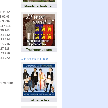
Mundartaufnahmen
0
31
32
1
62
63
2
93
94
117
118
139
140
161
162
183
184
205
206
227
228
Trachtenmuseum
249
250
271
272
WESTERBURG
e Version
Kulinarisches