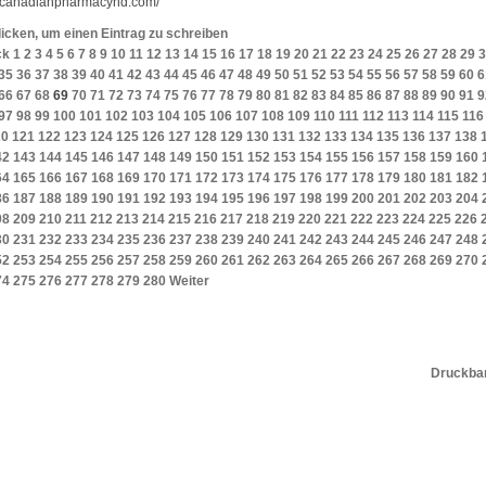
//canadianpharmacyhd.com/
licken, um einen Eintrag zu schreiben
ck
1
2
3
4
5
6
7
8
9
10
11
12
13
14
15
16
17
18
19
20
21
22
23
24
25
26
27
28
29
3
35
36
37
38
39
40
41
42
43
44
45
46
47
48
49
50
51
52
53
54
55
56
57
58
59
60
6
66
67
68
69
70
71
72
73
74
75
76
77
78
79
80
81
82
83
84
85
86
87
88
89
90
91
9
97
98
99
100
101
102
103
104
105
106
107
108
109
110
111
112
113
114
115
116
20
121
122
123
124
125
126
127
128
129
130
131
132
133
134
135
136
137
138
42
143
144
145
146
147
148
149
150
151
152
153
154
155
156
157
158
159
160
64
165
166
167
168
169
170
171
172
173
174
175
176
177
178
179
180
181
182
86
187
188
189
190
191
192
193
194
195
196
197
198
199
200
201
202
203
204
08
209
210
211
212
213
214
215
216
217
218
219
220
221
222
223
224
225
226
30
231
232
233
234
235
236
237
238
239
240
241
242
243
244
245
246
247
248
52
253
254
255
256
257
258
259
260
261
262
263
264
265
266
267
268
269
270
74
275
276
277
278
279
280
Weiter
Druckbar