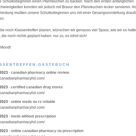
de Schulkolleginnen einen Pfannkuchen zu backen. Nach den ersten anfänglichen
hwierigkeiten konnten wir jedoch mit Bravur den Pfannkuchen lecker servieren. Al
eistung mußten unsere Schulkolleginnen uns mit einer Gesangsvorstellung drau
en.
 die noch Klassentreffen planen, wünschen wir genauso viel Spass, wie wir es hatt
 die noch nichts geplant haben: nur zu, es lohnt sich!
 Moodt
SSENTREFFEN-GÄSTEBUCH
.2023
-
canadian pharmacy online review
//canadianpharmacyhd.com/
.2023
-
certified canadian drug stores
//canadianpharmacyhd.com/
.2023
-
online meds no rx reliable
//canadianpharmacyhd.com/
.2023
-
meds without prescription
//canadianpharmacyhd.com/
.2023
-
online canadian pharmacy no prescription