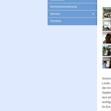
Kirchenrenovierung
Service
Termine
Schnel
Leute 
der An
Septem
aus wi
wohlg
im Eur