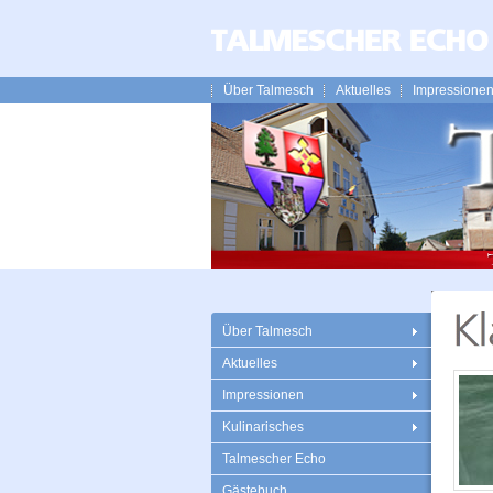
Über Talmesch
Aktuelles
Impressione
Über Talmesch
Aktuelles
Impressionen
Kulinarisches
Talmescher Echo
Gästebuch