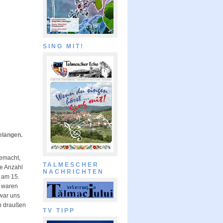
SING MIT!
gelangen.
gemacht,
TALMESCHER
ie Anzahl
NACHRICHTEN
 am 15.
e waren
 war uns
h draußen
TV TIPP