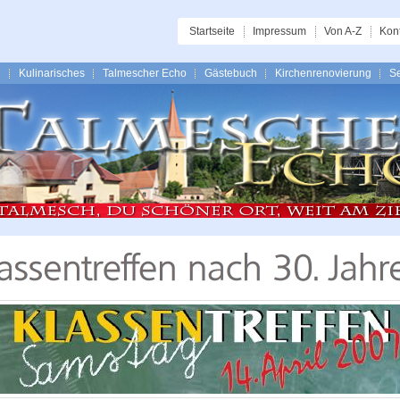
Startseite
Impressum
Von A-Z
Kon
n
Kulinarisches
Talmescher Echo
Gästebuch
Kirchenrenovierung
Se