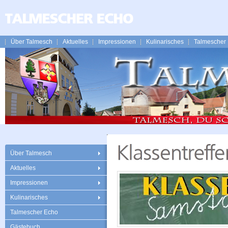
Über Talmesch
Aktuelles
Impressionen
Kulinarisches
Talmescher
Über Talmesch
Aktuelles
Impressionen
Kulinarisches
Talmescher Echo
Gästebuch