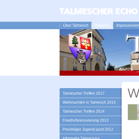
Über Talmesch
Aktuelles
Impressione
Talmescher Treffen 2017
Weihnachten in Talmesch 2014
Talmescher Treffen 2014
Friedhofsrenovierung 2013
Preisträger Jugend jazzt 2012
Informatia Talmaciului