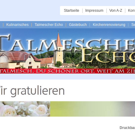
Startseite
Impressum
Von A-Z
Kon
n
Kulinarisches
Talmescher Echo
Gästebuch
Kirchenrenovierung
Se
Druckbar