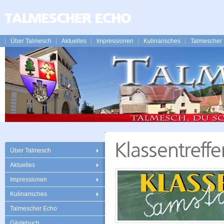
Über Talmesch
Aktuelles
Impressionen
Kulinarisches
Talmescher
Über Talmesch
Aktuelles
Impressionen
Kulinarisches
Talmescher Echo
Gästebuch