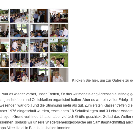
Klicken Sie hier, um zur Galerie zu 
l war es wieder vorbei, unser Treffen, für das wir monatelang Adressen ausfindig 
angeschrieben und Örtlichkeiten organisiert hatten. Aber es war ein voller Erfolg: d
wesenden war groß und die Stimmung mehr als gut. Zum ersten Klassentreffen die
ber 1976 eingeschult wurden, erschienen 18 Schulkollegen und 3 Lehrer. Ander
chtigem Grund verhindert, hatten aber vielfach Grüße geschickt. Selbst das Wetter
esonnen, sodass wir unsere Wiedersehensgespräche am Samstagnachmittag auc
opa Allee Hotel in Bensheim halten konnten.