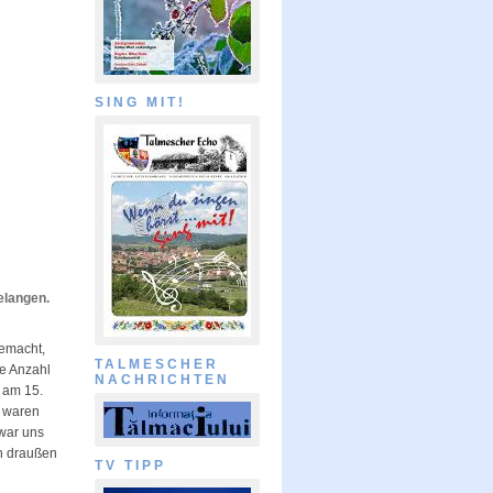
SING MIT!
gelangen.
gemacht,
TALMESCHER
ie Anzahl
NACHRICHTEN
 am 15.
e waren
 war uns
h draußen
TV TIPP