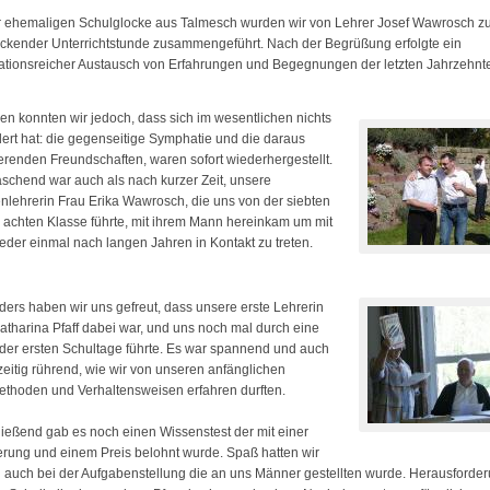
r ehemaligen Schulglocke aus Talmesch wurden wir von Lehrer Josef Wawrosch zu
ickender Unterrichtstunde zusammengeführt. Nach der Begrüßung erfolgte ein
ationsreicher Austausch von Erfahrungen und Begegnungen der letzten Jahrzehnt
len konnten wir jedoch, dass sich im wesentlichen nichts
ert hat: die gegenseitige Symphatie und die daraus
ierenden Freundschaften, waren sofort wiederhergestellt.
schend war auch als nach kurzer Zeit, unsere
nlehrerin Frau Erika Wawrosch, die uns von der siebten
r achten Klasse führte, mit ihrem Mann hereinkam um mit
eder einmal nach langen Jahren in Kontakt zu treten.
ers haben wir uns gefreut, dass unsere erste Lehrerin
atharina Pfaff dabei war, und uns noch mal durch eine
der ersten Schultage führte. Es war spannend und auch
zeitig rührend, wie wir von unseren anfänglichen
thoden und Verhaltensweisen erfahren durften.
ießend gab es noch einen Wissenstest der mit einer
rung und einem Preis belohnt wurde. Spaß hatten wir
 auch bei der Aufgabenstellung die an uns Männer gestellten wurde. Herausforder