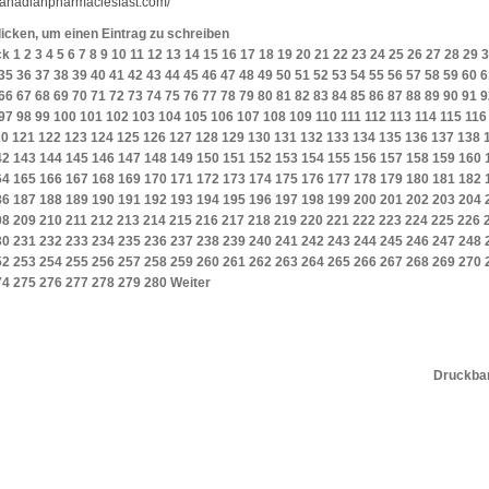
/canadianpharmaciesfast.com/
licken, um einen Eintrag zu schreiben
ck
1
2
3
4
5
6
7
8
9
10
11
12
13
14
15
16
17
18
19
20
21
22
23
24
25
26
27
28
29
3
35
36
37
38
39
40
41
42
43
44
45
46
47
48
49
50
51
52
53
54
55
56
57
58
59
60
6
66
67
68
69
70
71
72
73
74
75
76
77
78
79
80
81
82
83
84
85
86
87
88
89
90
91
9
97
98
99
100
101
102
103
104
105
106
107
108
109
110
111
112
113
114
115
116
20
121
122
123
124
125
126
127
128
129
130
131
132
133
134
135
136
137
138
42
143
144
145
146
147
148
149
150
151
152
153
154
155
156
157
158
159
160
64
165
166
167
168
169
170
171
172
173
174
175
176
177
178
179
180
181
182
86
187
188
189
190
191
192
193
194
195
196
197
198
199
200
201
202
203
204
08
209
210
211
212
213
214
215
216
217
218
219
220
221
222
223
224
225
226
30
231
232
233
234
235
236
237
238
239
240
241
242
243
244
245
246
247
248
52
253
254
255
256
257
258
259
260
261
262
263
264
265
266
267
268
269
270
74
275
276
277
278
279
280
Weiter
Druckbar