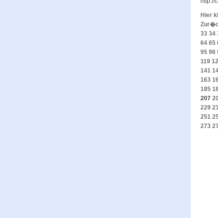
http:/
Hier k
Zur�
33
34
64
65
95
96
119
1
141
1
163
1
185
1
207
2
229
2
251
2
273
2