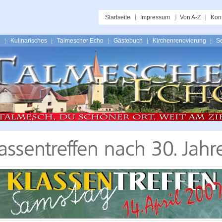
Startseite
Impressum
Von A-Z
Kon
n
Kulinarisches
Talmescher Echo
Gästebuch
Kirchenrenovierung
Se