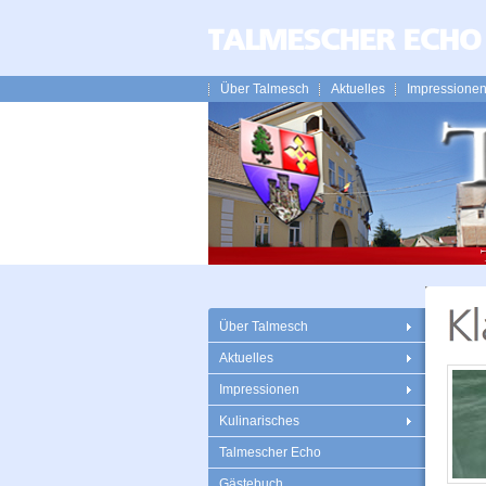
Über Talmesch
Aktuelles
Impressione
Über Talmesch
Aktuelles
Impressionen
Kulinarisches
Talmescher Echo
Gästebuch