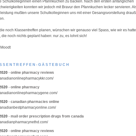
de Schulkolleginnen einen Pfannkuchen zu backen. Nach den ersten anfänglichen
hwierigkeiten konnten wir jedoch mit Bravur den Pfannkuchen lecker servieren. Al
eistung mußten unsere Schulkolleginnen uns mit einer Gesangsvorstellung drau
en.
 die noch Klassentreffen planen, wünschen wir genauso viel Spass, wie wir es hatt
 die noch nichts geplant haben: nur zu, es lohnt sich!
 Moodt
SSENTREFFEN-GÄSTEBUCH
.2020
-
online pharmacy reviews
/canadianonlinepharmacykkr.com/
.2020
-
online pharmacy
/canadianonlinepharmacygene.com/
.2020
-
canadian pharmacies online
/canadianbestpharmacyonline.com/
.2020
-
mail order prescription drugs from canada
/canadianpharmacynethd.com/
.2020
-
online pharmacy reviews