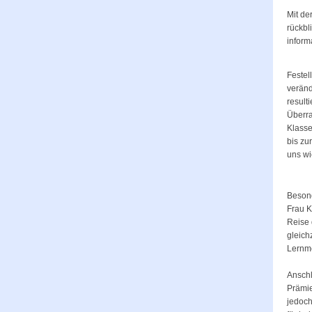
Mit de
rückbl
inform
Festel
veränd
result
Überra
Klasse
bis zu
uns wi
Besond
Frau K
Reise 
gleich
Lernme
Anschl
Prämie
jedoch