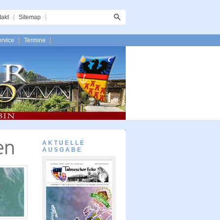
takt
Sitemap
rvice
Termine
AKTUELLE
AUSGABE