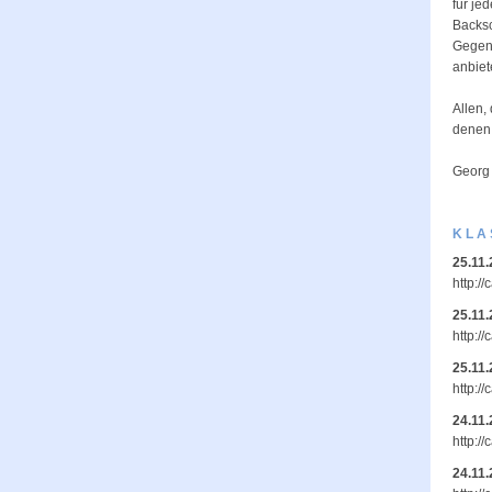
für je
Backsc
Gegenl
anbiet
Allen,
denen,
Georg
KLA
25.11
http:/
25.11
http:/
25.11
http:/
24.11
http:/
24.11