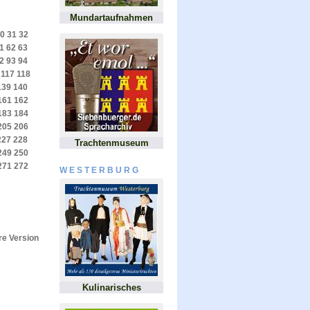
Mundartaufnahmen
0
31
32
1
62
63
2
93
94
117
118
139
140
161
162
183
184
205
206
227
228
Trachtenmuseum
249
250
271
272
WESTERBURG
e Version
Kulinarisches