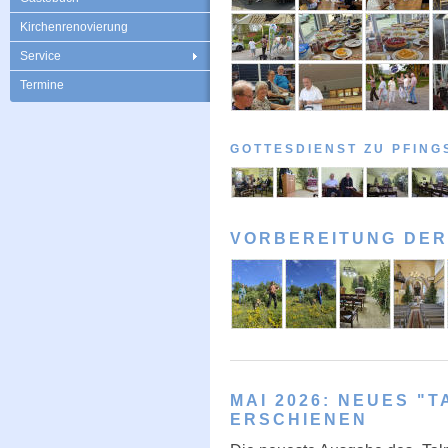
Kirchenrenovierung
Service
Termine
GOTTESDIENST ZU PFING
VORBEREITUNG DER
MAI 2026: NEUES "
ERSCHIENEN