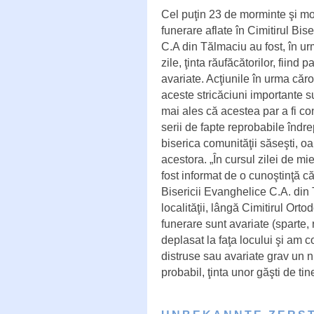
Cel puţin 23 de morminte şi 
funerare aflate în Cimitirul Bis
C.A din Tălmaciu au fost, în u
zile, ţinta răufăcătorilor, fiind p
avariate. Acţiunile în urma căro
aceste stricăciuni importante s
mai ales că acestea par a fi co
serii de fapte reprobabile îndre
biserica comunităţii săseşti, o
acestora. „În cursul zilei de mie
fost informat de o cunoştinţă că
Bisericii Evanghelice C.A. din 
localităţii, lângă Cimitirul O
funerare sunt avariate (sparte, 
deplasat la faţa locului şi am c
distruse sau avariate grav un 
probabil, ţinta unor găşti de tin