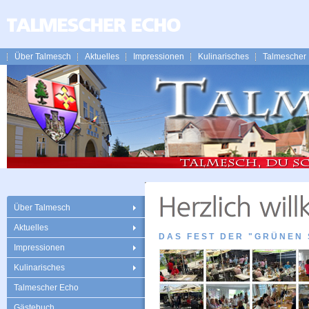
Über Talmesch
Aktuelles
Impressionen
Kulinarisches
Talmescher
Über Talmesch
Aktuelles
DAS FEST DER "GRÜNEN 
Impressionen
Kulinarisches
Talmescher Echo
Gästebuch