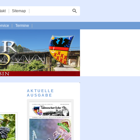
takt
Sitemap
rvice
Termine
AKTUELLE
AUSGABE