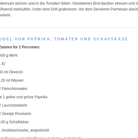
Meersalz würzen und in die Tomaten füllen. Geriebenes Brot darüber streuen und m
Olivenöl beträufeln. Unter dem Grill gratinieren. Vor dem Servieren Parmesan darü
hobeln.
UDEL VON PAPRIKA, TOMATEN UND SCHAFSKÄSE
Zutaten für 2 Personen:
500 g Mehl
1 Ei
40 ml Olivenöl
120 ml Wasser
2 Fleischtomaten
je 1 gelbe und grüne Paprika
2 Lauchzwiebeln
2 Zweige Rosmarin
100 g Schafskäse
1 Knoblauchzehe, angedrückt