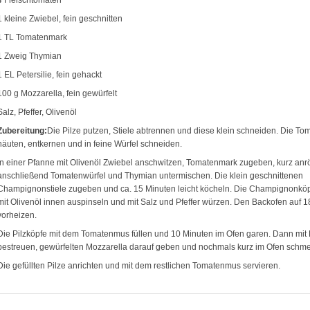
4 Fleischtomaten
1 kleine Zwiebel, fein geschnitten
1 TL Tomatenmark
1 Zweig Thymian
1 EL Petersilie, fein gehackt
100 g Mozzarella, fein gewürfelt
Salz, Pfeffer, Olivenöl
Zubereitung:
Die Pilze putzen, Stiele abtrennen und diese klein schneiden. Die To
häuten, entkernen und in feine Würfel schneiden.
In einer Pfanne mit Olivenöl Zwiebel anschwitzen, Tomatenmark zugeben, kurz anr
anschließend Tomatenwürfel und Thymian untermischen. Die klein geschnittenen
Champignonstiele zugeben und ca. 15 Minuten leicht köcheln. Die Champignonkö
mit Olivenöl innen auspinseln und mit Salz und Pfeffer würzen. Den Backofen auf 
vorheizen.
Die Pilzköpfe mit dem Tomatenmus füllen und 10 Minuten im Ofen garen. Dann mit P
bestreuen, gewürfelten Mozzarella darauf geben und nochmals kurz im Ofen schme
Die gefüllten Pilze anrichten und mit dem restlichen Tomatenmus servieren.