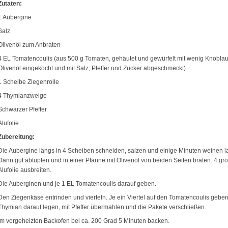
Zutaten:
1 Aubergine
Salz
Olivenöl zum Anbraten
4 EL Tomatencoulis (aus 500 g Tomaten, gehäutet und gewürfelt mit wenig Knobla
Olivenöl eingekocht und mit Salz, Pfeffer und Zucker abgeschmeckt)
1 Scheibe Ziegenrolle
4 Thymianzweige
Schwarzer Pfeffer
Alufolie
Zubereitung:
Die Aubergine längs in 4 Scheiben schneiden, salzen und einige Minuten weinen l
Dann gut abtupfen und in einer Pfanne mit Olivenöl von beiden Seiten braten. 4 gr
Alufolie ausbreiten.
Die Auberginen und je 1 EL Tomatencoulis darauf geben.
Den Ziegenkäse entrinden und vierteln. Je ein Viertel auf den Tomatencoulis gebe
Thymian darauf legen, mit Pfeffer übermahlen und die Pakete verschließen.
Im vorgeheizten Backofen bei ca. 200 Grad 5 Minuten backen.