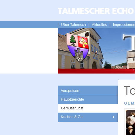
Über Talmesch
Aktuelles
Impressione
Vorspeisen
Hauptgerichte
GEM
Gemüse/Obst
Kuchen & Co