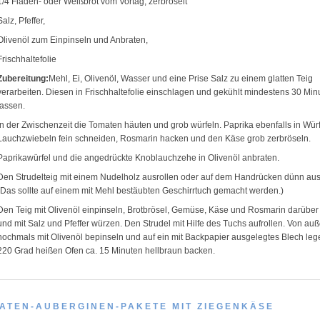
1/4 Fladen- oder Weißbrot vom Vortag, zerbröselt
Salz, Pfeffer,
Olivenöl zum Einpinseln und Anbraten,
Frischhaltefolie
Zubereitung:
Mehl, Ei, Olivenöl, Wasser und eine Prise Salz zu einem glatten Teig
verarbeiten. Diesen in Frischhaltefolie einschlagen und gekühlt mindestens 30 Mi
lassen.
In der Zwischenzeit die Tomaten häuten und grob würfeln. Paprika ebenfalls in Würf
Lauchzwiebeln fein schneiden, Rosmarin hacken und den Käse grob zerbröseln.
Paprikawürfel und die angedrückte Knoblauchzehe in Olivenöl anbraten.
Den Strudelteig mit einem Nudelholz ausrollen oder auf dem Handrücken dünn au
(Das sollte auf einem mit Mehl bestäubten Geschirrtuch gemacht werden.)
Den Teig mit Olivenöl einpinseln, Brotbrösel, Gemüse, Käse und Rosmarin darüber
und mit Salz und Pfeffer würzen. Den Strudel mit Hilfe des Tuchs aufrollen. Von au
nochmals mit Olivenöl bepinseln und auf ein mit Backpapier ausgelegtes Blech le
220 Grad heißen Ofen ca. 15 Minuten hellbraun backen.
ATEN-AUBERGINEN-PAKETE MIT ZIEGENKÄSE