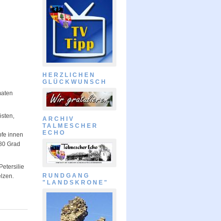
HERZLICHEN
GLÜCKWUNSCH
maten
östen,
ARCHIV
TALMESCHER
ECHO
pfe innen
180 Grad
etersilie
RUNDGANG
lzen.
"LANDSKRONE"