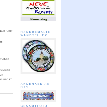
Namenstag
nuten ruhen
HANDBEMALTE
WANDTELLER
el,
sziehen.
 streuen
ßen
gen und im
ANDENKEN AN
DAS
GESAMTFOTO