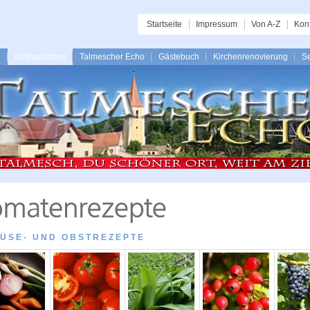
Startseite
Impressum
Von A-Z
Kon
n
Kulinarisches
Talmescher Echo
Gästebuch
Kirchenrenovierung
Se
ÜSE- UND OBSTREZEPTE