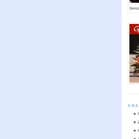
Gem
CHA