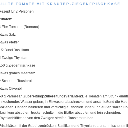
ÜLLTE TOMATE MIT KRÄUTER-ZIEGENFRISCHKÄSE
Rezept für 2 Personen
Zutaten:
4 Eier-Tomaten (Romana)
etwas Salz
etwas Pfeffer
1/2 Bund Basilikum
2 Zweige Thymian
150 g Ziegenfrischkäse
etwas grobes Meersalz
2 Scheiben Toastbrot
etwas Olivenöl
50 g Parmesan
Zubereitung:
Zubereitungsvarianten:
Die Tomaten am Strunk einrit
in kochendes Wasser geben, in Eiswasser abschrecken und anschließend die Hau
abziehen. Danach halbieren und vorsichtig aushöhlen. Innen und außen salzen und
Basilikum abspülen, trockenschütteln, die Blätter abzupfen und fein schneiden.
Thymianblättchen von den Zweigen streifen. Toastbrot reiben.
Frischkäse mit der Gabel zerdrücken, Basilikum und Thymian darunter mischen, mi